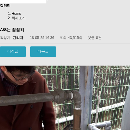
갤러리
Home
회사소개
A/S는 꼼꼼히
작성자
관리자
18-05-25 16:36
조회
43,515회
댓글
0건
이전글
다음글